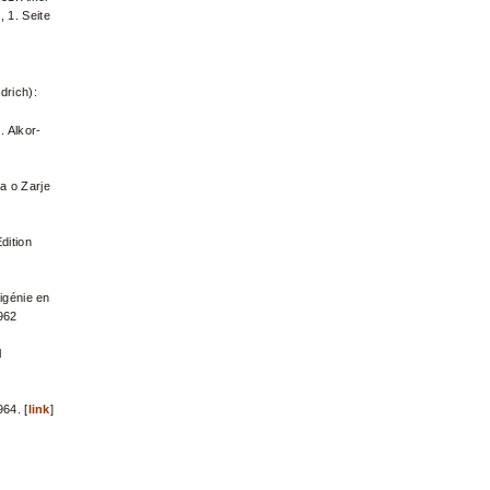
 1. Seite
rich):
. Alkor-
 o Zarje
dition
igénie en
1962
l
64. [
link
]