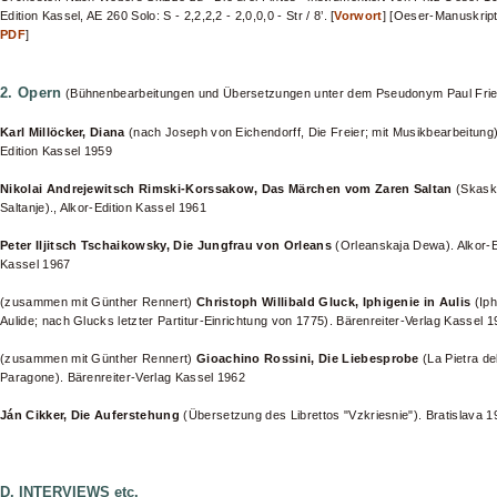
Edition Kassel, AE 260 Solo: S - 2,2,2,2 - 2,0,0,0 - Str / 8’. [
Vorwort
] [Oeser-Manuskript,
PDF
]
2. Opern
(Bühnenbearbeitungen und Übersetzungen unter dem Pseudonym Paul Fried
Karl Millöcker, Diana
(nach Joseph von Eichendorff, Die Freier; mit Musikbearbeitung)
Edition Kassel 1959
Nikolai Andrejewitsch Rimski-Korssakow, Das Märchen vom Zaren Saltan
(Skaska
Saltanje)., Alkor-Edition Kassel 1961
Peter Iljitsch Tschaikowsky, Die Jungfrau von Orleans
(Orleanskaja Dewa). Alkor-E
Kassel 1967
(zusammen mit Günther Rennert)
Christoph Willibald Gluck, Iphigenie in Aulis
(Iph
Aulide; nach Glucks letzter Partitur-Einrichtung von 1775). Bärenreiter-Verlag Kassel 
(zusammen mit Günther Rennert)
Gioachino Rossini, Die Liebesprobe
(La Pietra de
Paragone). Bärenreiter-Verlag Kassel 1962
Ján Cikker, Die Auferstehung
(Übersetzung des Librettos "Vzkriesnie"). Bratislava 19
D. INTERVIEWS etc.