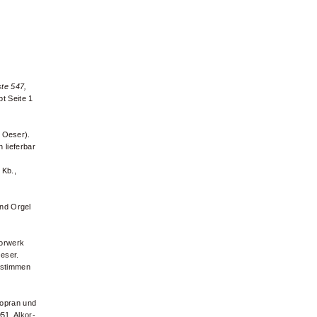
te 547,
t Seite 1
z Oeser).
h lieferbar
 Kb.,
und Orgel
orwerk
eser.
orstimmen
 Sopran und
51. Alkor-