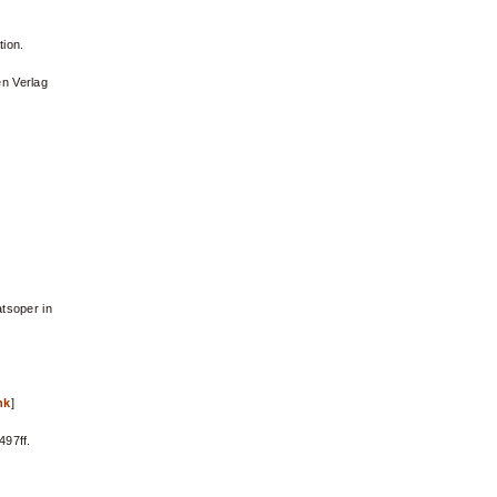
tion.
n Verlag
tsoper in
nk
]
497ff.