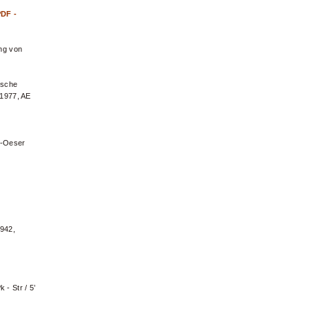
DF -
ng von
ische
 1977, AE
r-Oeser
1942,
 - Str / 5’