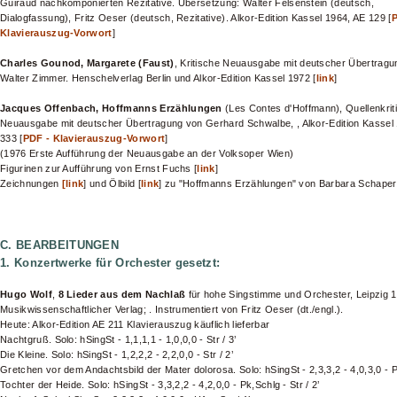
Guiraud nachkomponierten Rezitative. Übersetzung: Walter Felsenstein (deutsch,
Dialogfassung), Fritz Oeser (deutsch, Rezitative). Alkor-Edition Kassel 1964, AE 129 [
P
Klavierauszug-Vorwort
]
Charles Gounod, Margarete (Faust)
, Kritische Neuausgabe mit deutscher Übertragu
Walter Zimmer. Henschelverlag Berlin und Alkor-Edition Kassel 1972 [
link
]
Jacques Offenbach, Hoffmanns Erzählungen
(Les Contes d'Hoffmann), Quellenkrit
Neuausgabe mit deutscher Übertragung von Gerhard Schwalbe, , Alkor-Edition Kassel
333 [
PDF - Klavierauszug-Vorwort
]
(1976 Erste Aufführung der Neuausgabe an der Volksoper Wien)
Figurinen zur Aufführung von Ernst Fuchs [
link
]
Zeichnungen
[link
] und Ölbild [
link
] zu "Hoffmanns Erzählungen" von Barbara Schape
C. BEARBEITUNGEN
1. Konzertwerke für Orchester gesetzt:
Hugo Wolf
,
8 Lieder aus dem Nachlaß
für hohe Singstimme und Orchester, Leipzig 
Musikwissenschaftlicher Verlag; . Instrumentiert von Fritz Oeser (dt./engl.).
Heute: Alkor-Edition AE 211 Klavierauszug käuflich lieferbar
Nachtgruß. Solo: hSingSt - 1,1,1,1 - 1,0,0,0 - Str / 3’
Die Kleine. Solo: hSingSt - 1,2,2,2 - 2,2,0,0 - Str / 2’
Gretchen vor dem Andachtsbild der Mater dolorosa. Solo: hSingSt - 2,3,3,2 - 4,0,3,0 - Pk
Tochter der Heide. Solo: hSingSt - 3,3,2,2 - 4,2,0,0 - Pk,Schlg - Str / 2’