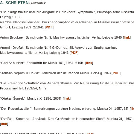
A. SCHRIFTEN
(Auswahl):
"Die Klangstruktur und ihre Aufgabe in Bruckners Symphonik", Philosophische Disserta
Leipzig 1938,
als "Die Klangstruktur der Bruckner-Symphonie" erschienen im Musikwissenschaftliche
GmbH, Leipzig 1939, 2/1941 [
PDF
]
Anton Bruckner, Symphonie Nr. 9. Musikwissenschaftlicher Verlag Leipzig 1940 [
link
]
Antonin Dvořák: Symphonie Nr. 4 G-Dur, op. 88. Vorwort zur Studienpartitur.
Musikwissenschaftlicher Verlag Leipzig 1941 [
PDF
]
"Carl Schuricht". Zeitschrift für Musik 101, 1934, 610ff. [
link
]
"Johann Nepomuk David". Jahrbuch der deutschen Musik, Leipzig 1943 [
PDF
]
"Die Frau ohne Schatten" von Richard Strauss. Zur Neufassung für die Stuttgarter Staa
Programm-Heft 1953/54, Nr. 9
"Otakar Šourek". Musica X, 1956, 263ff. [
link
]
"Der Rosenkavalier". Bemerkungen zu einer Neuinszenierung. Musica XI, 1957, 3ff. [
li
"Dvořák - Smetana - Janácek. Drei Großmeister in deutscher Sicht". Musica XI, 1957, 
[
link
]