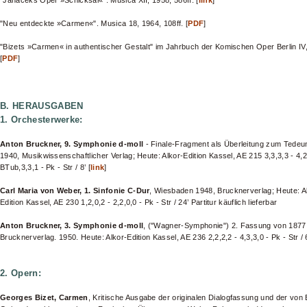
"Janáceks Oper »Schicksal«". Musica XII, 1958, 586ff. [
link
]
"Neu entdeckte »Carmen«". Musica 18, 1964, 108ff. [
PDF
]
"Bizets »Carmen« in authentischer Gestalt" im Jahrbuch der Komischen Oper Berlin IV
[
PDF
]
B. HERAUSGABEN
1. Orchesterwerke:
Anton Bruckner,
9. Symphonie d-moll
- Finale-Fragment als Überleitung zum Tedeu
1940, Musikwissenschaftlicher Verlag; Heute: Alkor-Edition Kassel, AE 215 3,3,3,3 - 4,
BTub,3,3,1 - Pk - Str / 8’ [
link
]
Carl Maria von Weber, 1. Sinfonie C-Dur
, Wiesbaden 1948, Brucknerverlag; Heute: A
Edition Kassel, AE 230 1,2,0,2 - 2,2,0,0 - Pk - Str / 24’ Partitur käuflich lieferbar
Anton Bruckner, 3. Symphonie d-moll
, ("Wagner-Symphonie") 2. Fassung von 1877
Brucknerverlag. 1950. Heute: Alkor-Edition Kassel, AE 236 2,2,2,2 - 4,3,3,0 - Pk - Str / 
2. Opern:
Georges Bizet, Carmen
, Kritische Ausgabe der originalen Dialogfassung und der von 