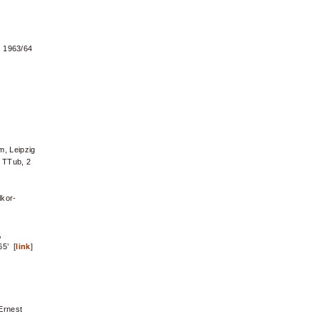
, 1963/64
m, Leipzig
2 TTub, 2
lkor-
,
65’ [
link
]
Ernest