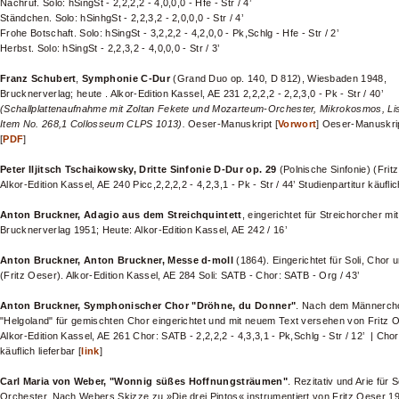
Nachruf. Solo: hSingSt - 2,2,2,2 - 4,0,0,0 - Hfe - Str / 4’
Ständchen. Solo: hSinhgSt - 2,2,3,2 - 2,0,0,0 - Str / 4’
Frohe Botschaft. Solo: hSingSt - 3,2,2,2 - 4,2,0,0 - Pk,Schlg - Hfe - Str / 2’
Herbst. Solo: hSingSt - 2,2,3,2 - 4,0,0,0 - Str / 3’
Franz Schubert
,
Symphonie C-Dur
(Grand Duo op. 140, D 812), Wiesbaden 1948,
Brucknerverlag; heute . Alkor-Edition Kassel, AE 231 2,2,2,2 - 2,2,3,0 - Pk - Str / 40’
(Schallplattenaufnahme mit Zoltan Fekete und Mozarteum-Orchester, Mikrokosmos, Lis
Item No. 268,1 Collosseum CLPS 1013).
Oeser-Manuskript [
Vorwort
] Oeser-Manuskrip
[
PDF
]
Peter Iljitsch Tschaikowsky, Dritte Sinfonie D-Dur op. 29
(Polnische Sinfonie) (Frit
Alkor-Edition Kassel, AE 240 Picc,2,2,2,2 - 4,2,3,1 - Pk - Str / 44’ Studienpartitur käuflic
Anton Bruckner, Adagio aus dem Streichquintett
, eingerichtet für Streichorcher mit
Brucknerverlag 1951; Heute: Alkor-Edition Kassel, AE 242 / 16’
Anton Bruckner, Anton Bruckner, Messe d-moll
(1864). Eingerichtet für Soli, Chor 
(Fritz Oeser). Alkor-Edition Kassel, AE 284 Soli: SATB - Chor: SATB - Org / 43’
Anton Bruckner, Symphonischer Chor "Dröhne, du Donner"
. Nach dem Männerch
"Helgoland" für gemischten Chor eingerichtet und mit neuem Text versehen von Fritz O
Alkor-Edition Kassel, AE 261 Chor: SATB - 2,2,2,2 - 4,3,3,1 - Pk,Schlg - Str / 12’ | Ch
käuflich lieferbar [
link
]
Carl Maria von Weber, "Wonnig süßes Hoffnungsträumen"
. Rezitativ und Arie für
Orchester. Nach Webers Skizze zu »Die drei Pintos« instrumentiert von Fritz Oeser 19